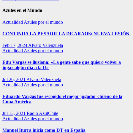
Azules en el Mundo
Actualidad
Azules por el mundo
CONTINUA LA PESADILLA DE ARAOS: NUEVA LESIÓN.
Feb 17, 2024
Alvaro Valenzuela
Actualidad
Azules por el mundo
Edu Vargas se ilusiona: «La gente sabe que quiero volver a
jugar algún día a la U»
Jul 26, 2021
Alvaro Valenzuela
Actualidad
Azules por el mundo
Eduardo Vargas fue escogido el mejor jugador chileno de la
Copa América
Jul 13, 2021
Radio AzulChile
Actualidad
Azules por el mundo
Manuel Iturra inicia como DT en España