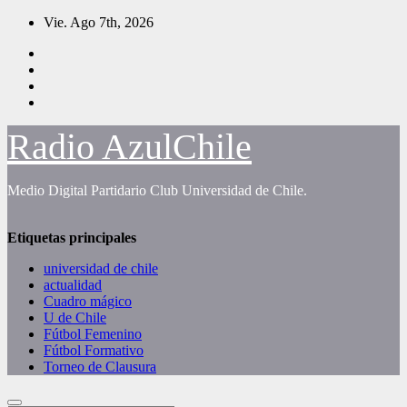
Saltar
Vie. Ago 7th, 2026
al
contenido
Radio AzulChile
Medio Digital Partidario Club Universidad de Chile.
Etiquetas principales
universidad de chile
actualidad
Cuadro mágico
U de Chile
Fútbol Femenino
Fútbol Formativo
Torneo de Clausura