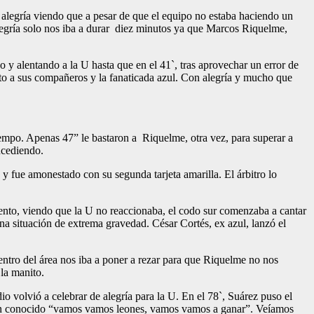
 alegría viendo que a pesar de que el equipo no estaba haciendo un
legría solo nos iba a durar diez minutos ya que Marcos Riquelme,
y alentando a la U hasta que en el 41`, tras aprovechar un error de
unto a sus compañeros y la fanaticada azul. Con alegría y mucho que
iempo. Apenas 47” le bastaron a Riquelme, otra vez, para superar a
ucediendo.
 fue amonestado con su segunda tarjeta amarilla. El árbitro lo
mento, viendo que la U no reaccionaba, el codo sur comenzaba a cantar
na situación de extrema gravedad. César Cortés, ex azul, lanzó el
entro del área nos iba a poner a rezar para que Riquelme no nos
la manito.
o volvió a celebrar de alegría para la U. En el 78`, Suárez puso el
l tan conocido “vamos vamos leones, vamos vamos a ganar”. Veíamos