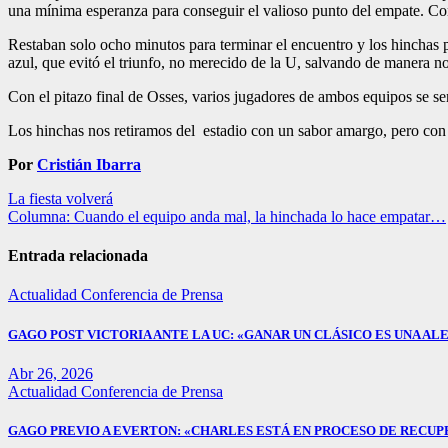
una mínima esperanza para conseguir el valioso punto del empate. Com
Restaban solo ocho minutos para terminar el encuentro y los hincha
azul, que evitó el triunfo, no merecido de la U, salvando de manera no
Con el pitazo final de Osses, varios jugadores de ambos equipos se se
Los hinchas nos retiramos del estadio con un sabor amargo, pero con 
Por
Cristián Ibarra
Navegación
La fiesta volverá
Columna: Cuando el equipo anda mal, la hinchada lo hace empatar…
de
entradas
Entrada relacionada
Actualidad
Conferencia de Prensa
GAGO POST VICTORIA ANTE LA UC: «GANAR UN CLÁSICO ES UNA ALE
Abr 26, 2026
Actualidad
Conferencia de Prensa
GAGO PREVIO A EVERTON: «CHARLES ESTÁ EN PROCESO DE RECUP