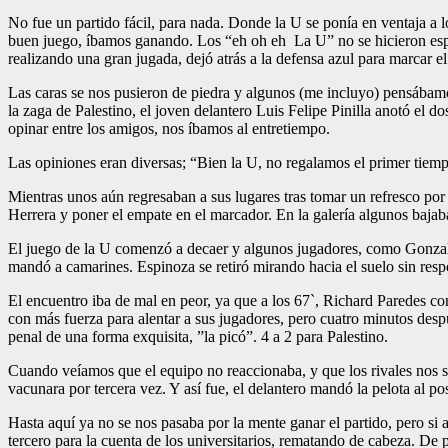
No fue un partido fácil, para nada. Donde la U se ponía en ventaja a 
buen juego, íbamos ganando. Los “eh oh eh La U” no se hicieron esper
realizando una gran jugada, dejó atrás a la defensa azul para marcar el
Las caras se nos pusieron de piedra y algunos (me incluyo) pensábamo
la zaga de Palestino, el joven delantero Luis Felipe Pinilla anotó el 
opinar entre los amigos, nos íbamos al entretiempo.
Las opiniones eran diversas; “Bien la U, no regalamos el primer tiem
Mientras unos aún regresaban a sus lugares tras tomar un refresco por
Herrera y poner el empate en el marcador. En la galería algunos bajaba
El juego de la U comenzó a decaer y algunos jugadores, como Gonzalo 
mandó a camarines. Espinoza se retiró mirando hacia el suelo sin respo
El encuentro iba de mal en peor, ya que a los 67`, Richard Paredes co
con más fuerza para alentar a sus jugadores, pero cuatro minutos desp
penal de una forma exquisita, ”la picó”. 4 a 2 para Palestino.
Cuando veíamos que el equipo no reaccionaba, y que los rivales nos s
vacunara por tercera vez. Y así fue, el delantero mandó la pelota al 
Hasta aquí ya no se nos pasaba por la mente ganar el partido, pero si 
tercero para la cuenta de los universitarios, rematando de cabeza. D