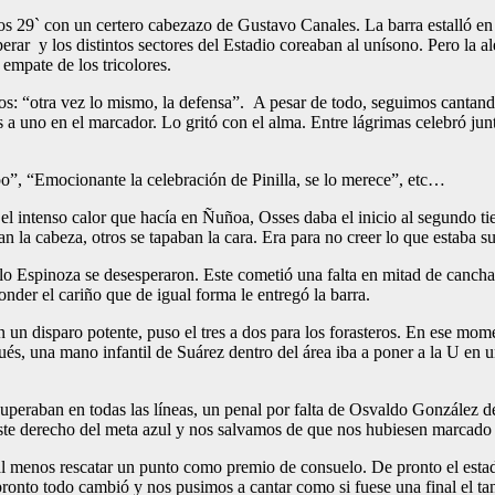
los 29` con un certero cabezazo de Gustavo Canales. La barra estalló en
ar y los distintos sectores del Estadio coreaban al unísono. Pero la a
 empate de los tricolores.
s: “otra vez lo mismo, la defensa”. A pesar de todo, seguimos cantando 
dos a uno en el marcador. Lo gritó con el alma. Entre lágrimas celebró j
po”, “Emocionante la celebración de Pinilla, se lo merece”, etc…
 el intenso calor que hacía en Ñuñoa, Osses daba el inicio al segundo t
n la cabeza, otros se tapaban la cara. Era para no creer lo que estaba s
Espinoza se desesperaron. Este cometió una falta en mitad de cancha y
nder el cariño que de igual forma le entregó la barra.
n un disparo potente, puso el tres a dos para los forasteros. En ese mo
ués, una mano infantil de Suárez dentro del área iba a poner a la U en u
uperaban en todas las líneas, un penal por falta de Osvaldo González d
poste derecho del meta azul y nos salvamos de que nos hubiesen marcado 
al menos rescatar un punto como premio de consuelo. De pronto el estadi
e pronto todo cambió y nos pusimos a cantar como si fuese una final e