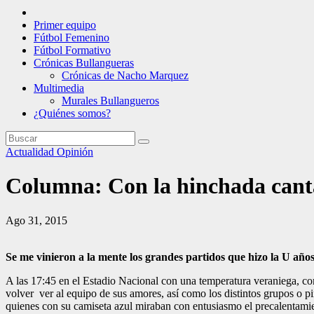
Primer equipo
Fútbol Femenino
Fútbol Formativo
Crónicas Bullangueras
Crónicas de Nacho Marquez
Multimedia
Murales Bullangueros
¿Quiénes somos?
Actualidad
Opinión
Columna: Con la hinchada can
Ago 31, 2015
Se me vinieron a la mente los grandes partidos que hizo la U añ
A las 17:45 en el Estadio Nacional con una temperatura veraniega, com
volver ver al equipo de sus amores, así como los distintos grupos o pi
quienes con su camiseta azul miraban con entusiasmo el precalentamie