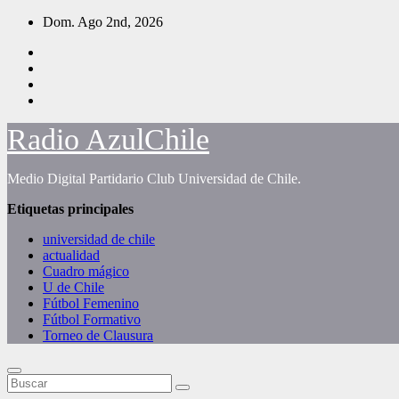
Saltar
Dom. Ago 2nd, 2026
al
contenido
Radio AzulChile
Medio Digital Partidario Club Universidad de Chile.
Etiquetas principales
universidad de chile
actualidad
Cuadro mágico
U de Chile
Fútbol Femenino
Fútbol Formativo
Torneo de Clausura