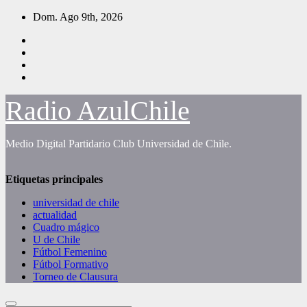
Saltar
Dom. Ago 9th, 2026
al
contenido
Radio AzulChile
Medio Digital Partidario Club Universidad de Chile.
Etiquetas principales
universidad de chile
actualidad
Cuadro mágico
U de Chile
Fútbol Femenino
Fútbol Formativo
Torneo de Clausura