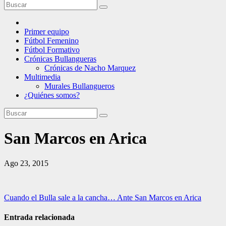
Primer equipo
Fútbol Femenino
Fútbol Formativo
Crónicas Bullangueras
Crónicas de Nacho Marquez
Multimedia
Murales Bullangueros
¿Quiénes somos?
San Marcos en Arica
Ago 23, 2015
Navegación
Cuando el Bulla sale a la cancha… Ante San Marcos en Arica
de
Entrada relacionada