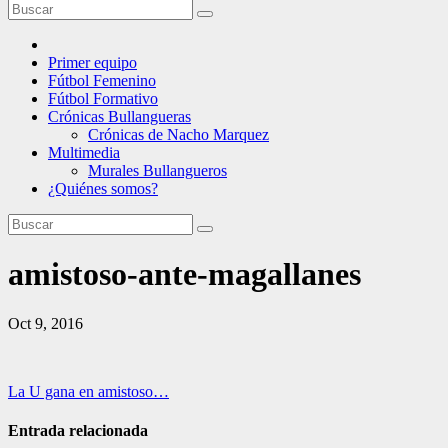
Primer equipo
Fútbol Femenino
Fútbol Formativo
Crónicas Bullangueras
Crónicas de Nacho Marquez
Multimedia
Murales Bullangueros
¿Quiénes somos?
amistoso-ante-magallanes
Oct 9, 2016
Navegación
La U gana en amistoso…
de
Entrada relacionada