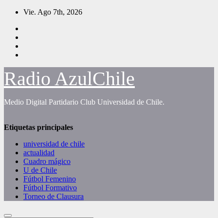
Saltar
Vie. Ago 7th, 2026
al
contenido
Radio AzulChile
Medio Digital Partidario Club Universidad de Chile.
Etiquetas principales
universidad de chile
actualidad
Cuadro mágico
U de Chile
Fútbol Femenino
Fútbol Formativo
Torneo de Clausura