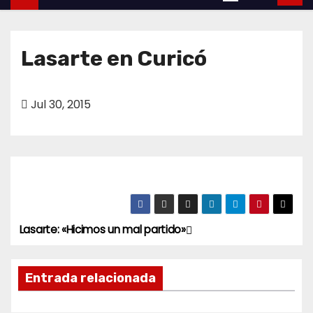
o
Lasarte en Curicó
Jul 30, 2015
Lasarte: «Hicimos un mal partido»
N
a
Entrada relacionada
v