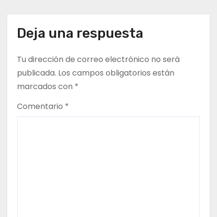
e
g
Deja una respuesta
a
Tu dirección de correo electrónico no será
c
publicada.
Los campos obligatorios están
marcados con
*
i
Comentario
*
ó
n
d
e
e
n