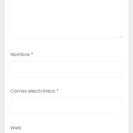
t
r
a
d
Nombre
*
a
s
Correo electrónico
*
Web