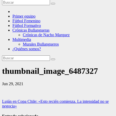
Primer equipo
Fútbol Femenino
Fútbol Formativo
Crónicas Bullangueras
Crónicas de Nacho Marquez
Multimedia
Murales Bullangueros
¿Quiénes somos?
thumbnail_image_6487327
Jun 29, 2021
Navegación
Luján en Copa Chile: «Esto recién comienza. La intensidad no se
negocia»
de