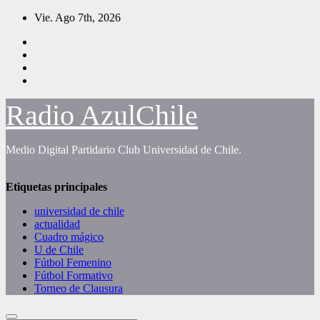
Saltar
Vie. Ago 7th, 2026
al
contenido
Radio AzulChile
Medio Digital Partidario Club Universidad de Chile.
Etiquetas principales
universidad de chile
actualidad
Cuadro mágico
U de Chile
Fútbol Femenino
Fútbol Formativo
Torneo de Clausura