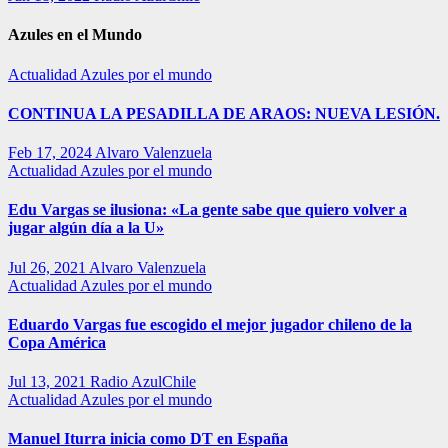
Azules en el Mundo
Actualidad
Azules por el mundo
CONTINUA LA PESADILLA DE ARAOS: NUEVA LESIÓN.
Feb 17, 2024
Alvaro Valenzuela
Actualidad
Azules por el mundo
Edu Vargas se ilusiona: «La gente sabe que quiero volver a
jugar algún día a la U»
Jul 26, 2021
Alvaro Valenzuela
Actualidad
Azules por el mundo
Eduardo Vargas fue escogido el mejor jugador chileno de la
Copa América
Jul 13, 2021
Radio AzulChile
Actualidad
Azules por el mundo
Manuel Iturra inicia como DT en España