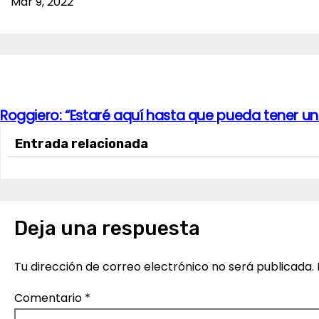
Mar 9, 2022
Roggiero: “Estaré aquí hasta que pueda tener un
N
Entrada relacionada
a
v
e
Deja una respuesta
g
a
Tu dirección de correo electrónico no será publicada.
c
Comentario
*