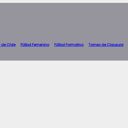
 de Chile
Fútbol Femenino
Fútbol Formativo
Torneo de Clausura