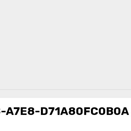
8-A7E8-D71A80FC0B0A