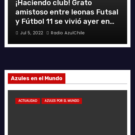
¡Haciendo club! Grato
amistoso entre leonas Futsal
y Fútbol 11 se vivió ayer en
La Florida
Jul 5, 2022
Radio AzulChile
Azules en el Mundo
ACTUALIDAD
AZULES POR EL MUNDO