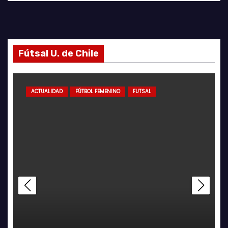
Fútsal U. de Chile
ACTUALIDAD
FÚTBOL FEMENINO
FUTSAL