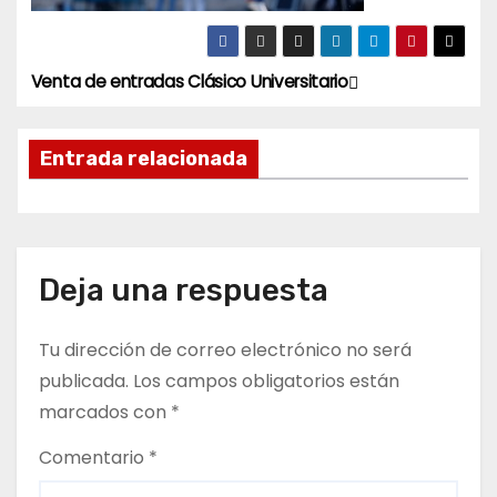
Venta de entradas Clásico Universitario
N
a
Entrada relacionada
v
e
g
Deja una respuesta
a
Tu dirección de correo electrónico no será
c
publicada.
Los campos obligatorios están
marcados con
*
i
Comentario
*
ó