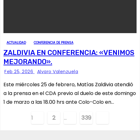
ACTUALIDAD
CONFERENCIA DE PRENSA
ZALDIVIA EN CONFERENCIA: «VENIMOS
MEJORANDO».
Feb 25, 2026
Alvaro Valenzuela
Este miércoles 25 de febrero, Matías Zaldivia atendió
a la prensa en el CDA previo al duelo de este domingo
1 de marzo a las 18.00 hrs ante Colo-Colo en…
P
1
2
…
339
a