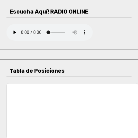
g
Escucha Aquí! RADIO ONLINE
i
n
a
c
i
Tabla de Posiciones
ó
n
d
e
e