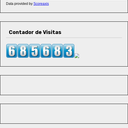
Data provided by
Scoreaxis
n
t
r
Contador de Visitas
a
d
a
s