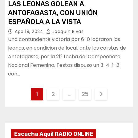
LAS LEONAS GOLEAN A
ANTOFAGASTA, CON UNIÓN
ESPAÑOLA A LA VISTA
Ago 19, 2024
Joaquín Rivas
Una contundente victoria por 6-0 lograron las
leonas, en condicion de local, ante las colistas de
Antofagasta, por la 21° fecha del Campeonato
Nacional Femenino. Testas dispuso un 3-4-1-2
con…
P
1
2
…
25
a
g
i
Escucha Aquí! RADIO ONLINE