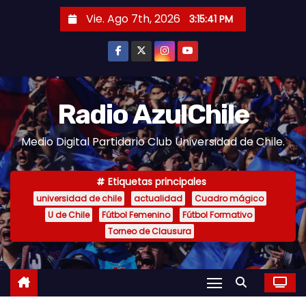
S
Vie. Ago 7th, 2026
3:15:42 PM
a
l
t
a
r
Radio AzulChile
a
Medio Digital Partidario Club Universidad de Chile.
l
c
o
Etiquetas principales
n
universidad de chile
actualidad
Cuadro mágico
U de Chile
Fútbol Femenino
Fútbol Formativo
t
Torneo de Clausura
e
n
i
d