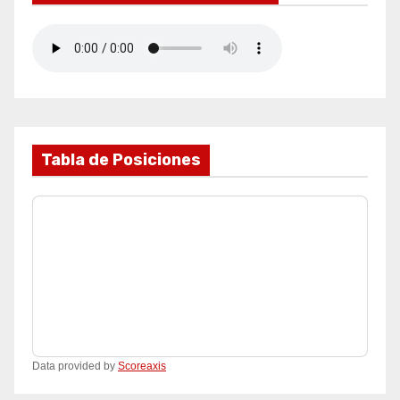
n
a
c
i
Tabla de Posiciones
ó
n
d
e
e
n
Data provided by
Scoreaxis
t