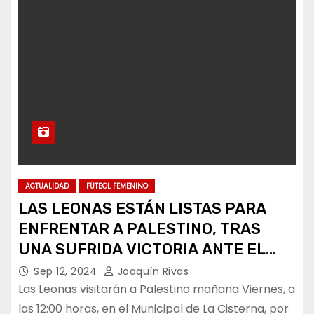
ACTUALIDAD
FÚTBOL FEMENINO
LAS LEONAS ESTÁN LISTAS PARA
ENFRENTAR A PALESTINO, TRAS
UNA SUFRIDA VICTORIA ANTE EL
CAMPANIL
Sep 12, 2024
Joaquín Rivas
Las Leonas visitarán a Palestino mañana Viernes, a
las 12:00 horas, en el Municipal de La Cisterna, por