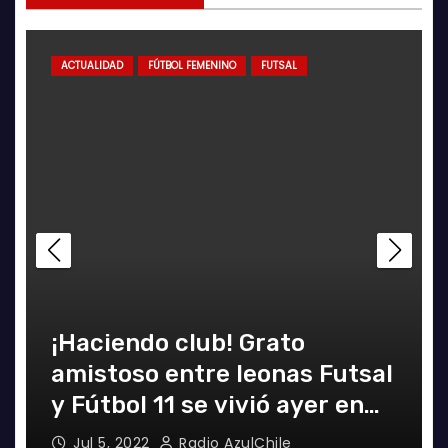
ALIDAD
FÚTBOL FEMENINO
FUTSAL
ACTUALIDAD
ciendo club! Grato
Decisiv
istoso entre leonas Futsal
equipo 
útbol 11 se vivió ayer en
certam
Florida
ul 5, 2022
Radio AzulChile
Jun 24, 