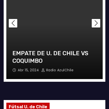
PATE DE U. DE CHILE VS
PUNTER
QUIMBO
EN LA 
br 15, 2024
Radio AzulChile
Abr 8, 2
Fútsal U. de Chile