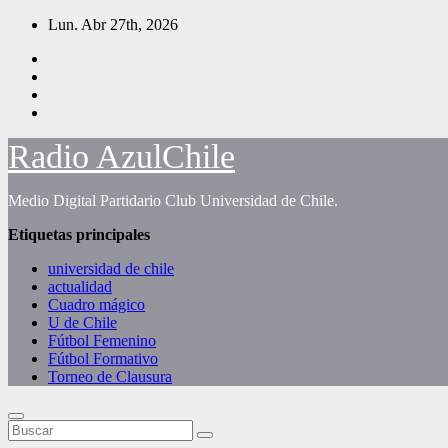
Saltar
Lun. Abr 27th, 2026
al
contenido
Radio AzulChile
Medio Digital Partidario Club Universidad de Chile.
Etiquetas principales
universidad de chile
actualidad
Cuadro mágico
U de Chile
Fútbol Femenino
Fútbol Formativo
Torneo de Clausura