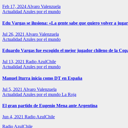
Feb 17, 2024
Alvaro Valenzuela
Actualidad
Azules por el mundo
Edu Vargas se ilusiona: «La gente sabe que quiero volver a jugar
Jul 26, 2021
Alvaro Valenzuela
Actualidad
Azules por el mundo
Eduardo Vargas fue escogido el mejor jugador chileno de la Co
Jul 13, 2021
Radio AzulChile
Actualidad
Azules por el mundo
Manuel Iturra inicia como DT en España
Jul 5, 2021
Alvaro Valenzuela
Actualidad
Azules por el mundo
La Roja
El gran partido de Eugenio Mena ante Argentina
Jun 4, 2021
Radio AzulChile
Radio AzulChile