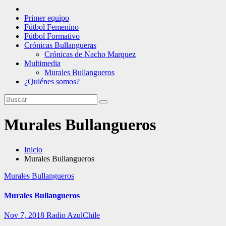
Primer equipo
Fútbol Femenino
Fútbol Formativo
Crónicas Bullangueras
Crónicas de Nacho Marquez
Multimedia
Murales Bullangueros
¿Quiénes somos?
Murales Bullangueros
Inicio
Murales Bullangueros
Murales Bullangueros
Murales Bullangueros
Nov 7, 2018
Radio AzulChile