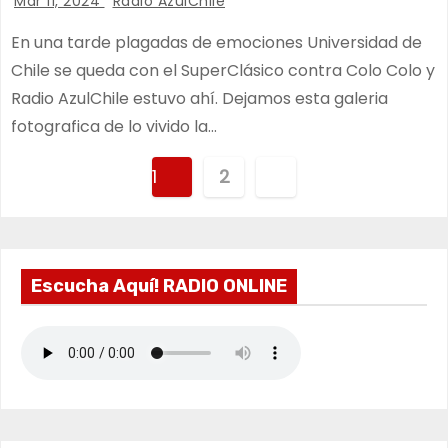
Mar 11, 2024
Radio AzulChile
En una tarde plagadas de emociones Universidad de
Chile se queda con el SuperClásico contra Colo Colo y
Radio AzulChile estuvo ahí. Dejamos esta galeria
fotografica de lo vivido la…
P
1
2
a
g
Escucha Aquí! RADIO ONLINE
i
n
a
c