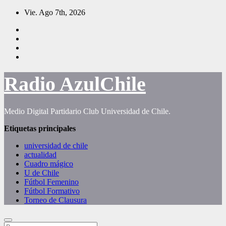
Saltar
Vie. Ago 7th, 2026
al
contenido
Radio AzulChile
Medio Digital Partidario Club Universidad de Chile.
Etiquetas principales
universidad de chile
actualidad
Cuadro mágico
U de Chile
Fútbol Femenino
Fútbol Formativo
Torneo de Clausura