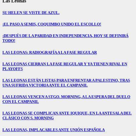
Las Leonas
SU HELEN SE VISTE DE AZUL.
¡EL PASO A SEMIS, COQUIMBO UNIDO EL ESCOLLO!
¡DESPUÉS DE LA PARIDAD EN INDEPENDENCIA, HOY SE DEFINIRÁ
TODO!
LAS LEONAS: RADIOGRAFÍA A LA FASE REGULAR
LAS LEONAS CIERRAN LA FASE REGULAR Y YA TIENEN RIVAL EN
PLAYOFFS
LAS LEONAS ESTÁN LISTAS PARA ENFRENTAR A PALESTINO, TRAS
UNA SUFRIDA VICTORIA ANTE EL CAMPANIL
LAS LEONAS VENCEN A STGO. MORNING, A LA ESPERA DEL DUELO
CON EL CAMPANIL
LAS LEONAS SE COMPLICAN ANTE IQUIQUE, EN LA ANTESALA DEL
CLÁSICO CON S. MORNING
LAS LEONAS, IMPLACABLES ANTE UNIÓN ESPAÑOLA