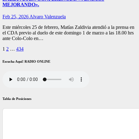
MEJORANDO».
Feb 25, 2026
Alvaro Valenzuela
Este miércoles 25 de febrero, Matías Zaldivia atendió a la prensa en
el CDA previo al duelo de este domingo 1 de marzo a las 18.00 hrs
ante Colo-Colo en…
Paginación
1
2
…
434
de
Escucha Aquí! RADIO ONLINE
entradas
Tabla de Posiciones