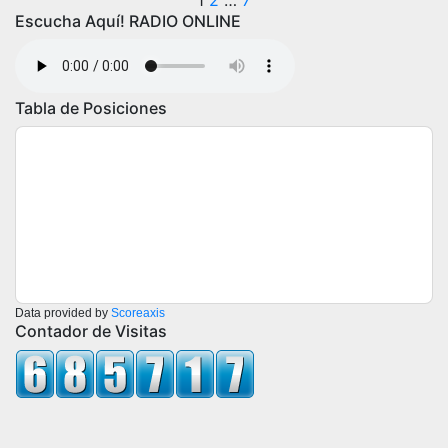
Paginación
1
2
…
7
Escucha Aquí! RADIO ONLINE
de
entradas
Tabla de Posiciones
Data provided by
Scoreaxis
Contador de Visitas