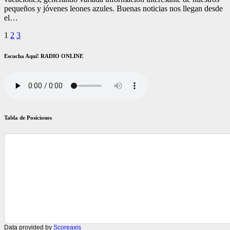
pequeños y jóvenes leones azules. Buenas noticias nos llegan desde
el…
Paginación
1
2
3
de
Escucha Aquí! RADIO ONLINE
entradas
Tabla de Posiciones
Data provided by
Scoreaxis