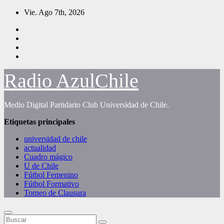
Saltar
Vie. Ago 7th, 2026
al
contenido
Radio AzulChile
Medio Digital Partidario Club Universidad de Chile.
Etiquetas principales
universidad de chile
actualidad
Cuadro mágico
U de Chile
Fútbol Femenino
Fútbol Formativo
Torneo de Clausura