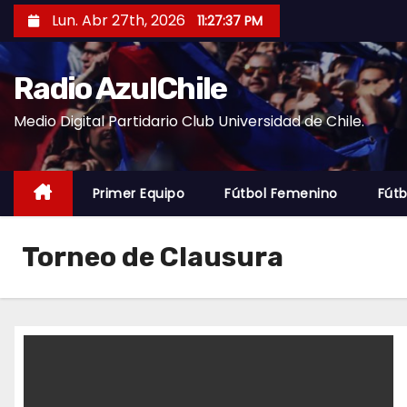
S
Lun. Abr 27th, 2026
11:27:37 PM
a
l
Radio AzulChile
t
a
Medio Digital Partidario Club Universidad de Chile.
r
a
l
Primer Equipo
Fútbol Femenino
Fútb
c
o
Torneo de Clausura
n
t
e
n
i
d