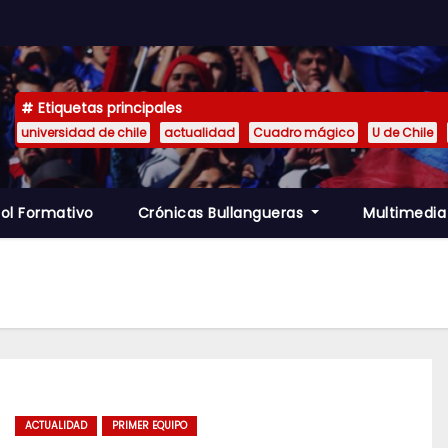
Etiquetas principales
universidad de chile
actualidad
Cuadro mágico
U de Chile
ol Formativo
Crónicas Bullangueras
Multimedi
ACTUALIDAD
PRIMER EQUIPO