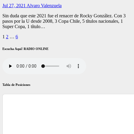
Jul 27, 2021
Alvaro Valenzuela
Sin duda que este 2021 fue el renacer de Rocky González. Con 3
pasos por la U desde 2008, 3 Copa Chile, 5 títulos nacionales, 1
Super Copa, 1 título…
Paginación
1
2
…
6
de
Escucha Aquí! RADIO ONLINE
entradas
Tabla de Posiciones