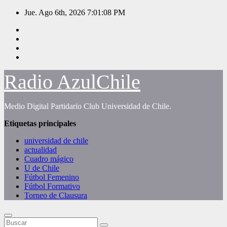
Saltar
Jue. Ago 6th, 2026
7:01:09 PM
al
contenido
Radio AzulChile
Medio Digital Partidario Club Universidad de Chile.
Etiquetas principales
universidad de chile
actualidad
Cuadro mágico
U de Chile
Fútbol Femenino
Fútbol Formativo
Torneo de Clausura