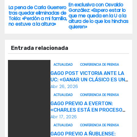
En exclusiva con Osvaldo
N
La pena de Carla Guerrero
González: «Espero estar lo
tras quedar eliminadas de
que me queda en la U a la
a
Tokio: «Perdón a mi familia,
altura de lo que los hinchas
no estuve a la altura»
quieren»
v
e
Entrada relacionada
g
ACTUALIDAD
CONFERENCIA DE PRENSA
a
GAGO POST VICTORIA ANTE LA
UC: «GANAR UN CLÁSICO ES UNA
c
ALEGRÍA».
Abr 26, 2026
i
ACTUALIDAD
CONFERENCIA DE PRENSA
GAGO PREVIO A EVERTON:
ó
«CHARLES ESTÁ EN PROCESO
DE RECUPERACIÓN».
Abr 17, 2026
n
ACTUALIDAD
CONFERENCIA DE PRENSA
GAGO PREVIO A ÑUBLENSE:
d