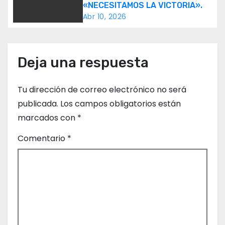
«NECESITAMOS LA VICTORIA».
e
Abr 10, 2026
e
n
Deja una respuesta
t
Tu dirección de correo electrónico no será
r
publicada.
Los campos obligatorios están
marcados con
*
a
Comentario
*
d
a
s