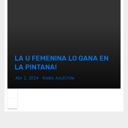
LA U FEMENINA LO GANA EN
LA PINTANA!
Abr 2, 2024
Radio AzulChile