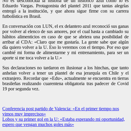
No es desconocida la historia de un histórico azul como lo es
Eduardo Vargas. Protagonista del plantel 2011 que tantas alegrías
entregó a la institución, y que ahora sigue firme con su carrera
futbolística en Brasil.
En conversación con LUN, el ex delantero azul reconoció sus ganas
por volver al elenco de sus amores, por el cual hasta a cambiado su
hábitos alimenticios en caso de que se abriera una posibilidad de
arribar al CDA: «Claro que me gustaría. La gente sabe que algún
día quiero volver a la U. Eso lo veremos con el tiempo. Por eso que
cambié mi forma de alimentarme y mi entrenamiento, para ser un
aporte si me toca volver a la U.»
Sus declaraciones no tardaron en ilusionar a los hinchas, que tanto
anhelan volver a tener un plantel de esa jerarquía en Chile y el
extranjero. Recordar que «Edu», actualmente se encuentra en tierras
brasileñas realizando cuarentena obligatoria tras padecer de Covid
19 por segunda vez.
Navegación
Conferencia post partido de Valencia: «En el primer tiempo nos
vimos muy imprecisos»
de
Lobos y su primer gol en la U: «Estaba esperando mi oportunidad,
entradas
espero que vengan muchos goles más»