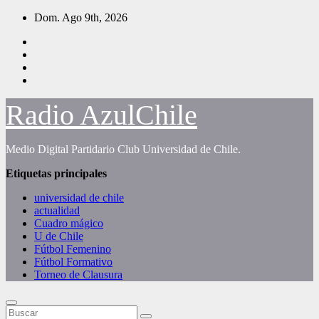
Saltar
Dom. Ago 9th, 2026
al
contenido
Radio AzulChile
Medio Digital Partidario Club Universidad de Chile.
Etiquetas principales
universidad de chile
actualidad
Cuadro mágico
U de Chile
Fútbol Femenino
Fútbol Formativo
Torneo de Clausura