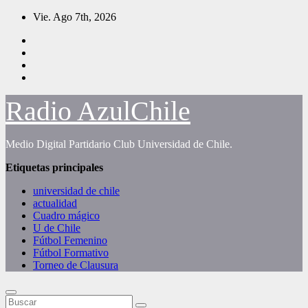
Saltar
Vie. Ago 7th, 2026
al
contenido
Radio AzulChile
Medio Digital Partidario Club Universidad de Chile.
Etiquetas principales
universidad de chile
actualidad
Cuadro mágico
U de Chile
Fútbol Femenino
Fútbol Formativo
Torneo de Clausura