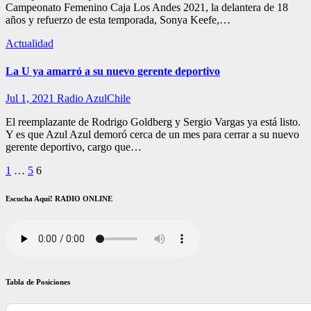
Campeonato Femenino Caja Los Andes 2021, la delantera de 18
años y refuerzo de esta temporada, Sonya Keefe,…
Actualidad
La U ya amarró a su nuevo gerente deportivo
Jul 1, 2021
Radio AzulChile
El reemplazante de Rodrigo Goldberg y Sergio Vargas ya está listo.
Y es que Azul Azul demoró cerca de un mes para cerrar a su nuevo
gerente deportivo, cargo que…
Paginación
1
…
5
6
de
Escucha Aquí! RADIO ONLINE
entradas
Tabla de Posiciones