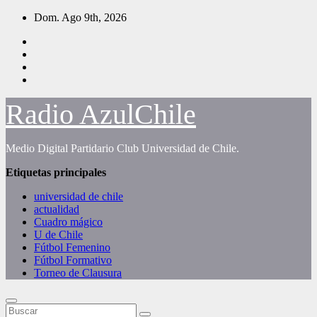
Saltar
Dom. Ago 9th, 2026
al
contenido
Radio AzulChile
Medio Digital Partidario Club Universidad de Chile.
Etiquetas principales
universidad de chile
actualidad
Cuadro mágico
U de Chile
Fútbol Femenino
Fútbol Formativo
Torneo de Clausura