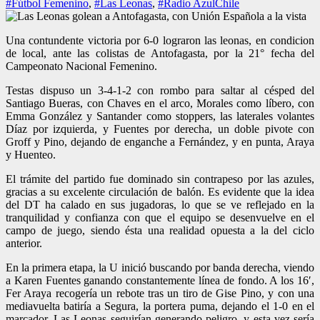
#Fútbol Femenino
,
#Las Leonas
,
#Radio AzulChile
Una contundente victoria por 6-0 lograron las leonas, en condicion
de local, ante las colistas de Antofagasta, por la 21° fecha del
Campeonato Nacional Femenino.
Testas dispuso un 3-4-1-2 con rombo para saltar al césped del
Santiago Bueras, con Chaves en el arco, Morales como líbero, con
Emma González y Santander como stoppers, las laterales volantes
Díaz por izquierda, y Fuentes por derecha, un doble pivote con
Groff y Pino, dejando de enganche a Fernández, y en punta, Araya
y Huenteo.
El trámite del partido fue dominado sin contrapeso por las azules,
gracias a su excelente circulación de balón. Es evidente que la idea
del DT ha calado en sus jugadoras, lo que se ve reflejado en la
tranquilidad y confianza con que el equipo se desenvuelve en el
campo de juego, siendo ésta una realidad opuesta a la del ciclo
anterior.
En la primera etapa, la U inició buscando por banda derecha, viendo
a Karen Fuentes ganando constantemente línea de fondo. A los 16′,
Fer Araya recogería un rebote tras un tiro de Gise Pino, y con una
mediavuelta batiría a Segura, la portera puma, dejando el 1-0 en el
marcador. Las Leonas seguirían generando peligro, y esta vez sería