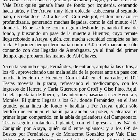
Vale Díaz quién ganaría línea de fondo por izquierda, centrando
hacia atrás, y Fer Araya, muy bien ubicada, cabecearía al segundo
palo, decretando el 2-0 a los 29′. Con este gol, el dominio azul se
profundizaría, generando muchas llegadas, como la del minuto 41′,
donde la Rebe se luce con un gran desborde, ganando línea de
fondo, y buscando un pase de la muerte a Huenteo, cuyo remate
llega rebotado a Araya, quién, con mucha serenidad completa su hat
trick. El primer tiempo terminaría con un 3-0 en el marcador, sólo
contando con dos llegadas de Antofagasta, ya al final del primer
tiempo, que probaron las manos de Abi Chaves.
Ya en la segunda etapa, Fernández, de entrada, ampliaría las cifras, a
los 49′, aprovechando una mala salida de la portera ante un pase con
mucha intención de Huenteo. Con el 4-0 en el marcador, el DT
Testas movería la pizarra, refrescando el mediocampo, con los
ingresos de Herrera y Carla Guerrero por Groff y Gise Pino. Aquí,
la Jefa quedaría de líbero, y las interiores pasarían a ser Herrera y
Morales. El quinto llegaría a los 61′, donde Fernández, en el área
grande, gana línea de fondo y habilita a Fer Araya, quién sólo
tendría que empujar el balón para anotar su poker, y alcanzar el
primer lugar, compartido, en la tabla de goleadoras del Campeonato.
Testas seguiría rotando al plantel, con el ingreso a los 64′ de
Caniguán por Araya, quién salió entre aplausos; y a los 69′ de
Bustos por Fernández, y de Monserrat González por Vale Díaz,
todos cambios puesto por puesto. La U le bajaría el ritmo al juego,