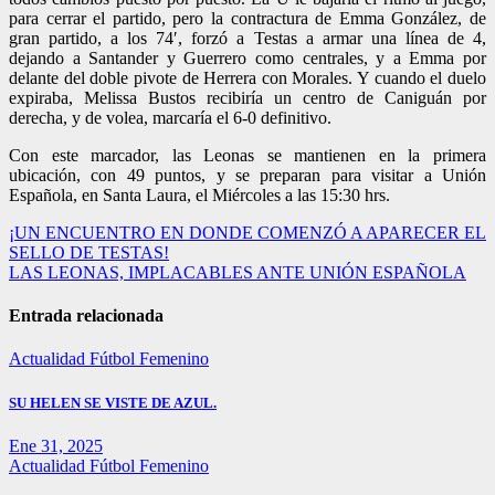
para cerrar el partido, pero la contractura de Emma González, de
gran partido, a los 74′, forzó a Testas a armar una línea de 4,
dejando a Santander y Guerrero como centrales, y a Emma por
delante del doble pivote de Herrera con Morales. Y cuando el duelo
expiraba, Melissa Bustos recibiría un centro de Caniguán por
derecha, y de volea, marcaría el 6-0 definitivo.
Con este marcador, las Leonas se mantienen en la primera
ubicación, con 49 puntos, y se preparan para visitar a Unión
Española, en Santa Laura, el Miércoles a las 15:30 hrs.
Navegación
¡UN ENCUENTRO EN DONDE COMENZÓ A APARECER EL
SELLO DE TESTAS!
de
LAS LEONAS, IMPLACABLES ANTE UNIÓN ESPAÑOLA
entradas
Entrada relacionada
Actualidad
Fútbol Femenino
SU HELEN SE VISTE DE AZUL.
Ene 31, 2025
Actualidad
Fútbol Femenino