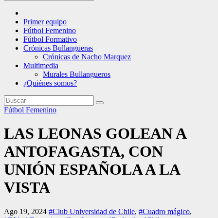
Primer equipo
Fútbol Femenino
Fútbol Formativo
Crónicas Bullangueras
Crónicas de Nacho Marquez
Multimedia
Murales Bullangueros
¿Quiénes somos?
Fútbol Femenino
LAS LEONAS GOLEAN A
ANTOFAGASTA, CON
UNIÓN ESPAÑOLA A LA
VISTA
Ago 19, 2024
#Club Universidad de Chile
,
#Cuadro mágico
,