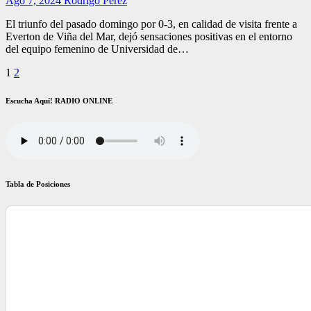
Ago 7, 2024
Rodrigo Pérez
El triunfo del pasado domingo por 0-3, en calidad de visita frente a
Everton de Viña del Mar, dejó sensaciones positivas en el entorno
del equipo femenino de Universidad de…
Paginación
1
2
de
Escucha Aquí! RADIO ONLINE
entradas
Tabla de Posiciones