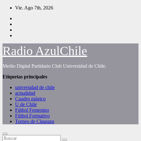
Saltar
Vie. Ago 7th, 2026
al
contenido
Radio AzulChile
Medio Digital Partidario Club Universidad de Chile.
Etiquetas principales
universidad de chile
actualidad
Cuadro mágico
U de Chile
Fútbol Femenino
Fútbol Formativo
Torneo de Clausura