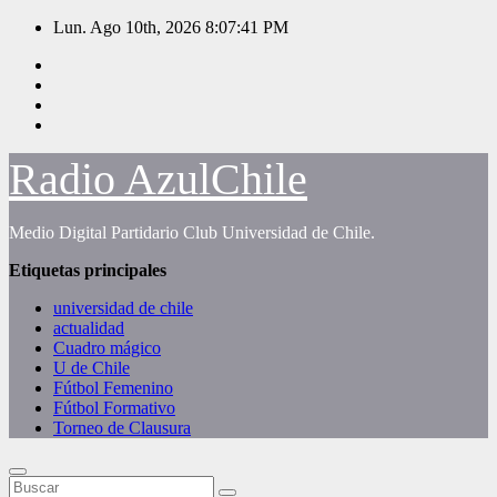
Saltar
Lun. Ago 10th, 2026
8:07:41 PM
al
contenido
Radio AzulChile
Medio Digital Partidario Club Universidad de Chile.
Etiquetas principales
universidad de chile
actualidad
Cuadro mágico
U de Chile
Fútbol Femenino
Fútbol Formativo
Torneo de Clausura