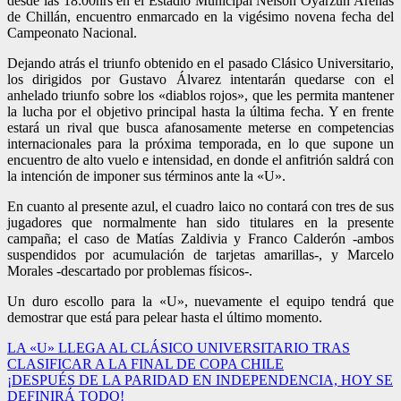
desde las 18:00hrs en el Estadio Municipal Nelson Oyarzún Arenas
de Chillán, encuentro enmarcado en la vigésimo novena fecha del
Campeonato Nacional.
Dejando atrás el triunfo obtenido en el pasado Clásico Universitario,
los dirigidos por Gustavo Álvarez intentarán quedarse con el
anhelado triunfo sobre los «diablos rojos», que les permita mantener
la lucha por el objetivo principal hasta la última fecha. Y en frente
estará un rival que busca afanosamente meterse en competencias
internacionales para la próxima temporada, en lo que supone un
encuentro de alto vuelo e intensidad, en donde el anfitrión saldrá con
la intención de imponer sus términos ante la «U».
En cuanto al presente azul, el cuadro laico no contará con tres de sus
jugadores que normalmente han sido titulares en la presente
campaña; el caso de Matías Zaldivia y Franco Calderón -ambos
suspendidos por acumulación de tarjetas amarillas-, y Marcelo
Morales -descartado por problemas físicos-.
Un duro escollo para la «U», nuevamente el equipo tendrá que
demostrar que está para pelear hasta el último momento.
Navegación
LA «U» LLEGA AL CLÁSICO UNIVERSITARIO TRAS
CLASIFICAR A LA FINAL DE COPA CHILE
de
¡DESPUÉS DE LA PARIDAD EN INDEPENDENCIA, HOY SE
entradas
DEFINIRÁ TODO!