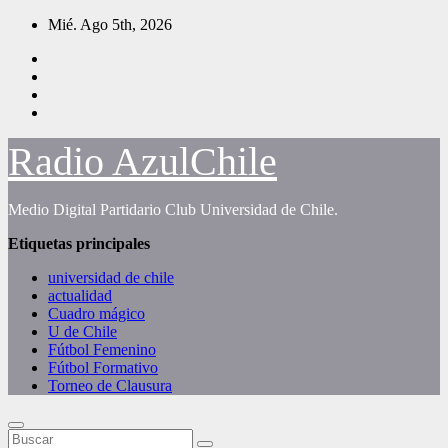
Saltar
Mié. Ago 5th, 2026
al
contenido
Radio AzulChile
Medio Digital Partidario Club Universidad de Chile.
Etiquetas principales
universidad de chile
actualidad
Cuadro mágico
U de Chile
Fútbol Femenino
Fútbol Formativo
Torneo de Clausura