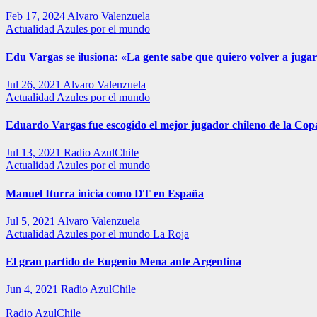
Feb 17, 2024
Alvaro Valenzuela
Actualidad
Azules por el mundo
Edu Vargas se ilusiona: «La gente sabe que quiero volver a jugar
Jul 26, 2021
Alvaro Valenzuela
Actualidad
Azules por el mundo
Eduardo Vargas fue escogido el mejor jugador chileno de la Co
Jul 13, 2021
Radio AzulChile
Actualidad
Azules por el mundo
Manuel Iturra inicia como DT en España
Jul 5, 2021
Alvaro Valenzuela
Actualidad
Azules por el mundo
La Roja
El gran partido de Eugenio Mena ante Argentina
Jun 4, 2021
Radio AzulChile
Radio AzulChile