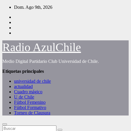
Saltar
Dom. Ago 9th, 2026
al
contenido
Radio AzulChile
Medio Digital Partidario Club Universidad de Chile.
Etiquetas principales
universidad de chile
actualidad
Cuadro mágico
U de Chile
Fútbol Femenino
Fútbol Formativo
Torneo de Clausura