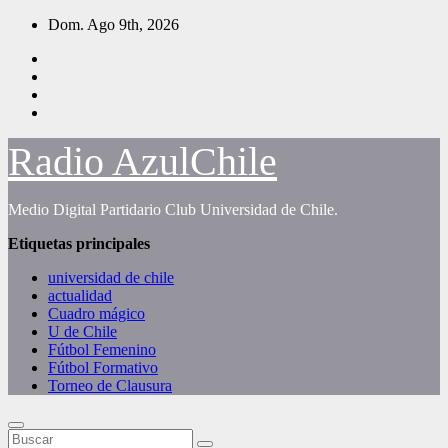
Saltar
Dom. Ago 9th, 2026
al
contenido
Radio AzulChile
Medio Digital Partidario Club Universidad de Chile.
Etiquetas principales
universidad de chile
actualidad
Cuadro mágico
U de Chile
Fútbol Femenino
Fútbol Formativo
Torneo de Clausura