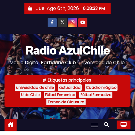
S
Jue. Ago 6th, 2026
6:08:34 PM
a
l
t
a
r
Radio AzulChile
a
Medio Digital Partidario Club Universidad de Chile.
l
c
o
Etiquetas principales
n
universidad de chile
actualidad
Cuadro mágico
U de Chile
Fútbol Femenino
Fútbol Formativo
t
Torneo de Clausura
e
n
i
d