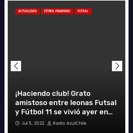
ACTUALIDAD
FÚTBOL FEMENINO
FUTSAL
¡Haciendo club! Grato
amistoso entre leonas Futsal
y Fútbol 11 se vivió ayer en
La Florida
Jul 5, 2022
Radio AzulChile