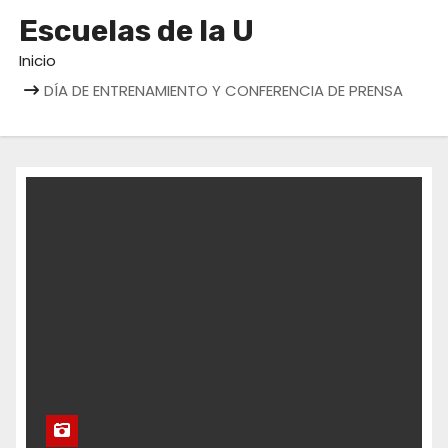
o
Escuelas de la U
Inicio
DÍA DE ENTRENAMIENTO Y CONFERENCIA DE PRENSA