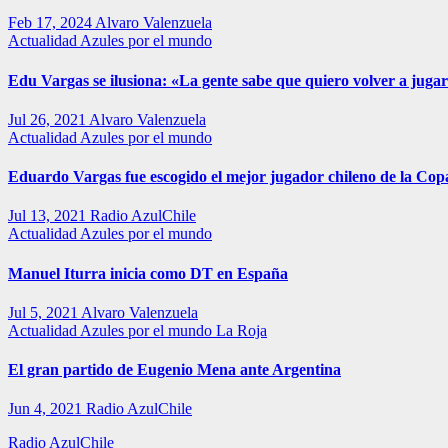
Feb 17, 2024
Alvaro Valenzuela
Actualidad
Azules por el mundo
Edu Vargas se ilusiona: «La gente sabe que quiero volver a jugar
Jul 26, 2021
Alvaro Valenzuela
Actualidad
Azules por el mundo
Eduardo Vargas fue escogido el mejor jugador chileno de la Co
Jul 13, 2021
Radio AzulChile
Actualidad
Azules por el mundo
Manuel Iturra inicia como DT en España
Jul 5, 2021
Alvaro Valenzuela
Actualidad
Azules por el mundo
La Roja
El gran partido de Eugenio Mena ante Argentina
Jun 4, 2021
Radio AzulChile
Radio AzulChile