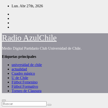
Saltar
Lun. Abr 27th, 2026
al
contenido
Radio AzulChile
Medio Digital Partidario Club Universidad de Chile.
Etiquetas principales
universidad de chile
actualidad
Cuadro mágico
U de Chile
Fútbol Femenino
Fútbol Formativo
Torneo de Clausura