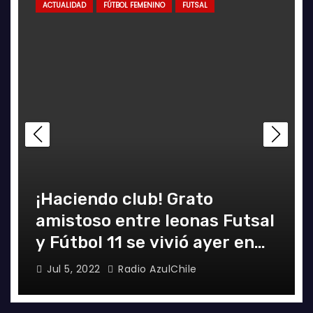
ACTUALIDAD
FÚTBOL FEMENINO
FUTSAL
¡Haciendo club! Grato
amistoso entre leonas Futsal
y Fútbol 11 se vivió ayer en
La Florida
Jul 5, 2022
Radio AzulChile