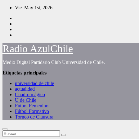
Saltar
Vie. May 1st, 2026
al
contenido
Radio AzulChile
Medio Digital Partidario Club Universidad de Chile.
Etiquetas principales
universidad de chile
actualidad
Cuadro mágico
U de Chile
Fútbol Femenino
Fútbol Formativo
Torneo de Clausura