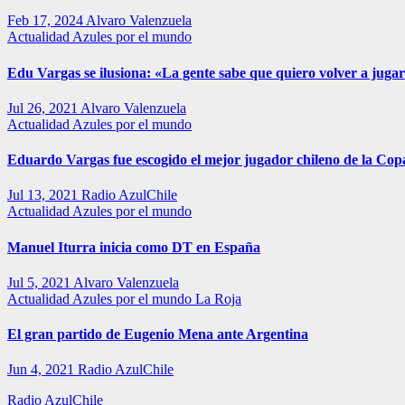
Feb 17, 2024
Alvaro Valenzuela
Actualidad
Azules por el mundo
Edu Vargas se ilusiona: «La gente sabe que quiero volver a jugar
Jul 26, 2021
Alvaro Valenzuela
Actualidad
Azules por el mundo
Eduardo Vargas fue escogido el mejor jugador chileno de la Co
Jul 13, 2021
Radio AzulChile
Actualidad
Azules por el mundo
Manuel Iturra inicia como DT en España
Jul 5, 2021
Alvaro Valenzuela
Actualidad
Azules por el mundo
La Roja
El gran partido de Eugenio Mena ante Argentina
Jun 4, 2021
Radio AzulChile
Radio AzulChile