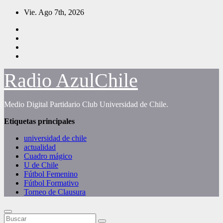
Saltar
Vie. Ago 7th, 2026
al
contenido
Radio AzulChile
Medio Digital Partidario Club Universidad de Chile.
Etiquetas principales
universidad de chile
actualidad
Cuadro mágico
U de Chile
Fútbol Femenino
Fútbol Formativo
Torneo de Clausura