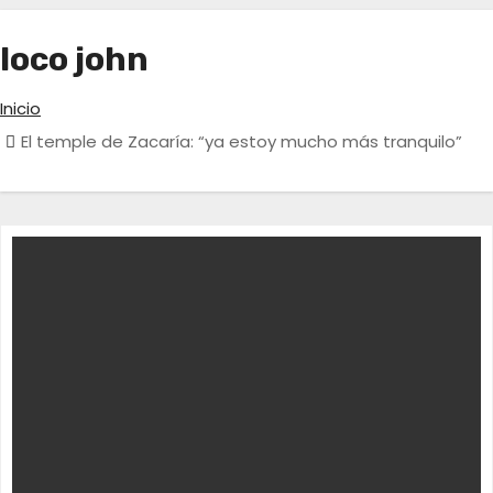
loco john
Inicio
El temple de Zacaría: “ya estoy mucho más tranquilo”