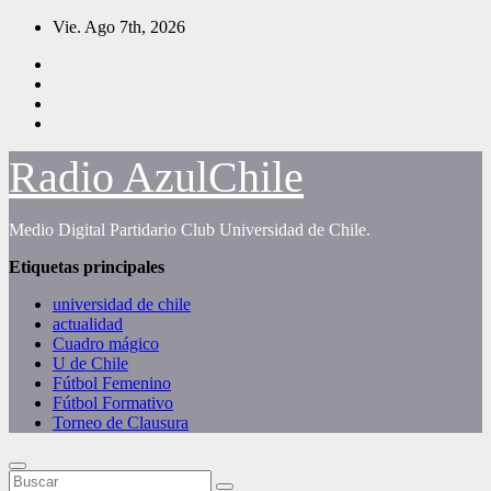
Saltar
Vie. Ago 7th, 2026
al
contenido
Radio AzulChile
Medio Digital Partidario Club Universidad de Chile.
Etiquetas principales
universidad de chile
actualidad
Cuadro mágico
U de Chile
Fútbol Femenino
Fútbol Formativo
Torneo de Clausura