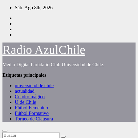
Saltar
Sáb. Ago 8th, 2026
al
contenido
Radio AzulChile
Medio Digital Partidario Club Universidad de Chile.
Etiquetas principales
universidad de chile
actualidad
Cuadro mágico
U de Chile
Fútbol Femenino
Fútbol Formativo
Torneo de Clausura