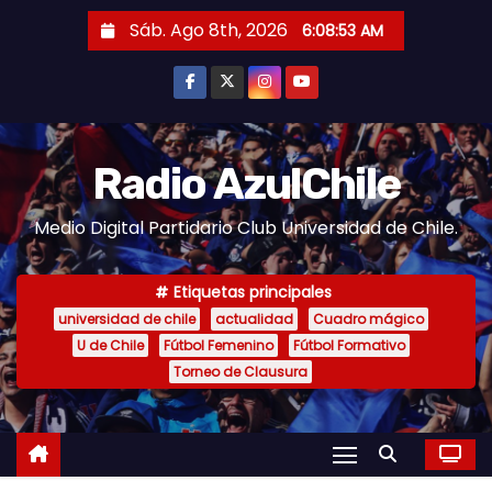
S
Sáb. Ago 8th, 2026
6:08:54 AM
a
l
t
a
r
Radio AzulChile
a
Medio Digital Partidario Club Universidad de Chile.
l
c
o
Etiquetas principales
n
universidad de chile
actualidad
Cuadro mágico
U de Chile
Fútbol Femenino
Fútbol Formativo
t
Torneo de Clausura
e
n
i
d