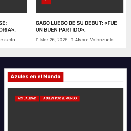
SE:
GAGO LUEGO DE SU DEBUT: «FUE
ORIA».
UN BUEN PARTIDO».
enzuela
Mar 26, 2026
Alvaro Valenzuela
Azules en el Mundo
IDAD
ACTUALIDAD
GALERÍA FOTOGRÁFICA
ACTUALIDAD
FUTSAL
AZULES POR EL MUNDO
ACTUALIDAD
ACTUAL
G