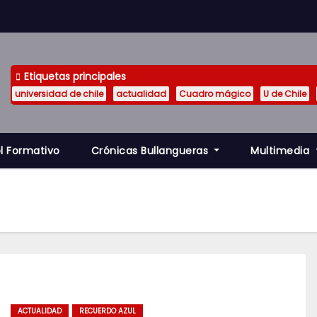
Etiquetas principales
universidad de chile
actualidad
Cuadro mágico
U de Chile
l Formativo
Crónicas Bullangueras
Multimedia
ACTUALIDAD
RECUERDO AZUL