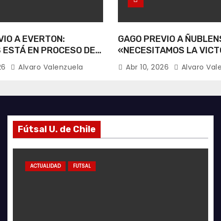
IO A EVERTON:
GAGO PREVIO A ÑUBLEN
 ESTÁ EN PROCESO DE
«NECESITAMOS LA VICT
CIÓN».
026
Alvaro Valenzuela
Abr 10, 2026
Alvaro Val
Fútsal U. de Chile
ACTUALIDAD
ACTUALIDAD
GALERÍA FOTOGRÁFICA
ACTUALIDAD
FÚTBOL FEMENINO
AZULES POR EL MUNDO
FUTSAL
ACTUAL