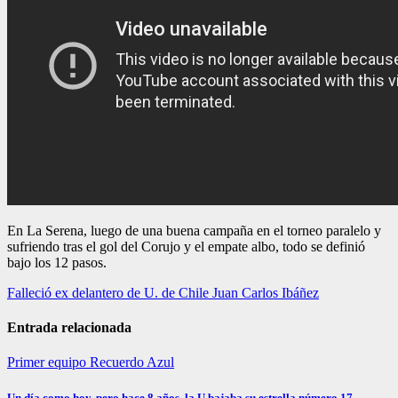
En La Serena, luego de una buena campaña en el torneo paralelo y
sufriendo tras el gol del Corujo y el empate albo, todo se definió
bajo los 12 pasos.
Navegación
Falleció ex delantero de U. de Chile Juan Carlos Ibáñez
de
Entrada relacionada
entradas
Primer equipo
Recuerdo Azul
Un día como hoy, pero hace 8 años, la U bajaba su estrella número 17