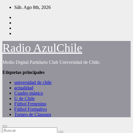
Saltar
Sáb. Ago 8th, 2026
al
contenido
Radio AzulChile
Medio Digital Partidario Club Universidad de Chile.
Etiquetas principales
universidad de chile
actualidad
Cuadro mágico
U de Chile
Fútbol Femenino
Fútbol Formativo
Torneo de Clausura