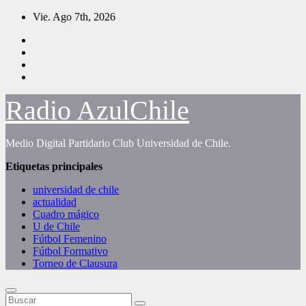
Saltar
Vie. Ago 7th, 2026
al
contenido
Radio AzulChile
Medio Digital Partidario Club Universidad de Chile.
Etiquetas principales
universidad de chile
actualidad
Cuadro mágico
U de Chile
Fútbol Femenino
Fútbol Formativo
Torneo de Clausura