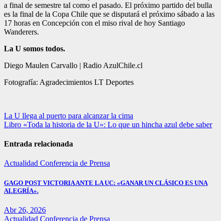
a final de semestre tal como el pasado. El próximo partido del bulla
es la final de la Copa Chile que se disputará el próximo sábado a las
17 horas en Concepción con el miso rival de hoy Santiago
Wanderers.
La U somos todos.
Diego Maulen Carvallo | Radio AzulChile.cl
Fotografía: Agradecimientos LT Deportes
Navegación
La U llega al puerto para alcanzar la cima
Libro «Toda la historia de la U»: Lo que un hincha azul debe saber
de
entradas
Entrada relacionada
Actualidad
Conferencia de Prensa
GAGO POST VICTORIA ANTE LA UC: «GANAR UN CLÁSICO ES UNA
ALEGRÍA».
Abr 26, 2026
Actualidad
Conferencia de Prensa