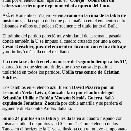
atrás por el elenco azul, apareció el “
Conejo” Ubilla con un
cabezazo certero que dejo inmóvil al arquero del Loro.
Así, el Romántico Viajero
se encaramó en la cima de la tabla de
posiciones
, a la espera de lo que pase mañana en el encuentro entre
hispanos y albos que pelean férreamente el título junto al Bulla.
El trámite del partido pareció muy similar al de la semana pasada
donde también la U se impuso al cuadro cruzado por uno a cero.
César Deischler, juez del encuentro tuvo un correcto arbitraje
y no influyó más allá en el resultado.
La cuenta se abrió en el amanecer del segundo tiempo a los 51’
,
apareció uno que siempre rinde, que no se cansa de pedir la
titularidad en todos los partidos,
Ubilla tras centro de Cristian
Vilches.
Los cambios en el elenco azul fueron
David Pizarro por un
lesionado Yerko Leiva
,
Gonzalo Jara por el autor del gol
Sebastián Ubilla
y
Fabián Monzón Nicolás Guerra
. Salió
expulsado Jonathan Zacaría
por doble amarilla y se perderá el
siguiente duelo contra Audax Italiano.
Sumó 24 puntos en la tabla
y les da tarea al cuadro hispano con
misma cantidad de puntos y a CC con 21. Con el elenco de los
Tanos en el horizonte la U ya se ilusiona con un nuevo campeonato