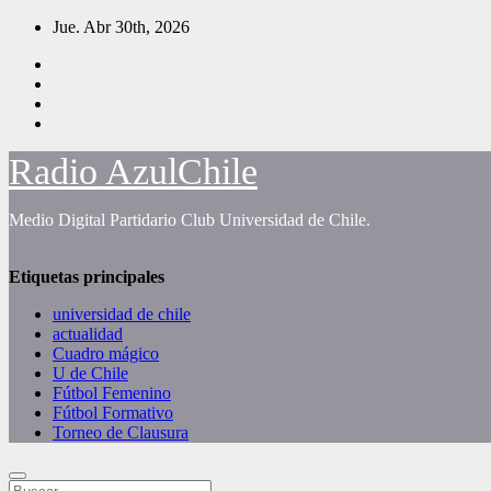
Saltar
Jue. Abr 30th, 2026
al
contenido
Radio AzulChile
Medio Digital Partidario Club Universidad de Chile.
Etiquetas principales
universidad de chile
actualidad
Cuadro mágico
U de Chile
Fútbol Femenino
Fútbol Formativo
Torneo de Clausura