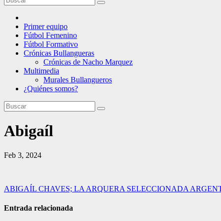
Primer equipo
Fútbol Femenino
Fútbol Formativo
Crónicas Bullangueras
Crónicas de Nacho Marquez
Multimedia
Murales Bullangueros
¿Quiénes somos?
Abigaíl
Feb 3, 2024
Navegación
ABIGAÍL CHAVES; LA ARQUERA SELECCIONADA ARGENT
de
Entrada relacionada
entradas