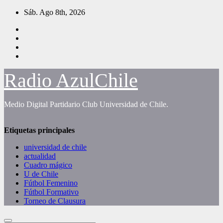
Saltar
Sáb. Ago 8th, 2026
al
contenido
Radio AzulChile
Medio Digital Partidario Club Universidad de Chile.
Etiquetas principales
universidad de chile
actualidad
Cuadro mágico
U de Chile
Fútbol Femenino
Fútbol Formativo
Torneo de Clausura