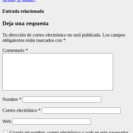
de
entradas
Entrada relacionada
Deja una respuesta
Tu dirección de correo electrónico no será publicada.
Los campos
obligatorios están marcados con
*
Comentario
*
Nombre
*
Correo electrónico
*
Web
Guarda mi nombre, correo electrónico y web en este navegador