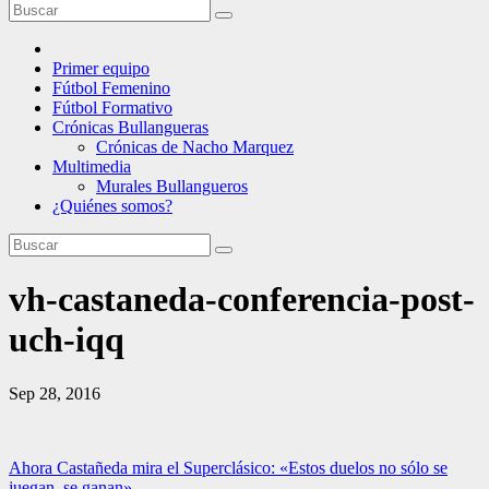
Primer equipo
Fútbol Femenino
Fútbol Formativo
Crónicas Bullangueras
Crónicas de Nacho Marquez
Multimedia
Murales Bullangueros
¿Quiénes somos?
vh-castaneda-conferencia-post-
uch-iqq
Sep 28, 2016
Navegación
Ahora Castañeda mira el Superclásico: «Estos duelos no sólo se
juegan, se ganan»