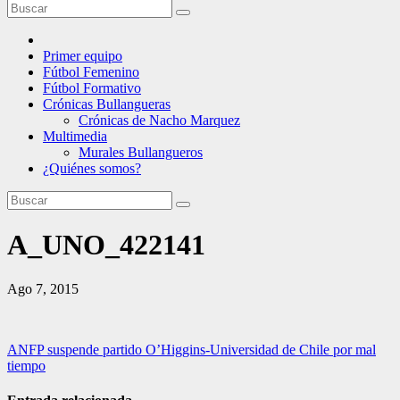
Primer equipo
Fútbol Femenino
Fútbol Formativo
Crónicas Bullangueras
Crónicas de Nacho Marquez
Multimedia
Murales Bullangueros
¿Quiénes somos?
A_UNO_422141
Ago 7, 2015
Navegación
ANFP suspende partido O’Higgins-Universidad de Chile por mal
tiempo
de