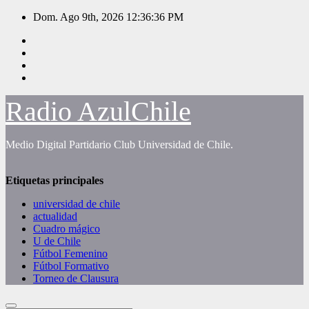
Saltar
Dom. Ago 9th, 2026
12:36:36 PM
al
contenido
Radio AzulChile
Medio Digital Partidario Club Universidad de Chile.
Etiquetas principales
universidad de chile
actualidad
Cuadro mágico
U de Chile
Fútbol Femenino
Fútbol Formativo
Torneo de Clausura