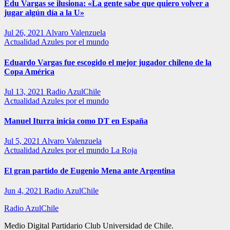
Edu Vargas se ilusiona: «La gente sabe que quiero volver a
jugar algún día a la U»
Jul 26, 2021
Alvaro Valenzuela
Actualidad
Azules por el mundo
Eduardo Vargas fue escogido el mejor jugador chileno de la
Copa América
Jul 13, 2021
Radio AzulChile
Actualidad
Azules por el mundo
Manuel Iturra inicia como DT en España
Jul 5, 2021
Alvaro Valenzuela
Actualidad
Azules por el mundo
La Roja
El gran partido de Eugenio Mena ante Argentina
Jun 4, 2021
Radio AzulChile
Radio AzulChile
Medio Digital Partidario Club Universidad de Chile.