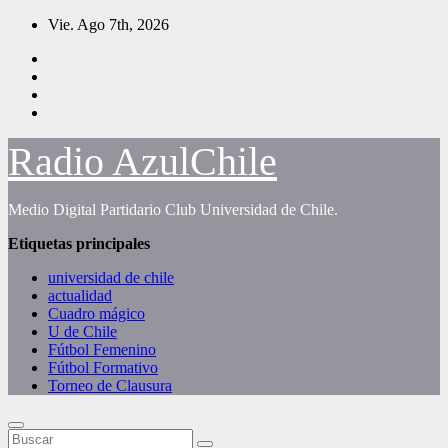
Saltar
Vie. Ago 7th, 2026
al
contenido
Radio AzulChile
Medio Digital Partidario Club Universidad de Chile.
Etiquetas principales
universidad de chile
actualidad
Cuadro mágico
U de Chile
Fútbol Femenino
Fútbol Formativo
Torneo de Clausura