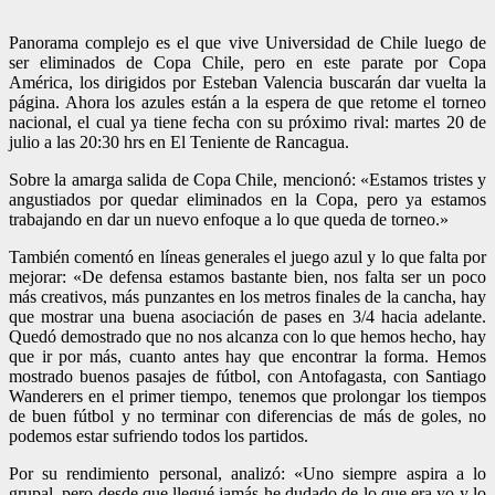
Panorama complejo es el que vive Universidad de Chile luego de
ser eliminados de Copa Chile, pero en este parate por Copa
América, los dirigidos por Esteban Valencia buscarán dar vuelta la
página. Ahora los azules están a la espera de que retome el torneo
nacional, el cual ya tiene fecha con su próximo rival: martes 20 de
julio a las 20:30 hrs en El Teniente de Rancagua.
Sobre la amarga salida de Copa Chile, mencionó: «Estamos tristes y
angustiados por quedar eliminados en la Copa, pero ya estamos
trabajando en dar un nuevo enfoque a lo que queda de torneo.»
También comentó en líneas generales el juego azul y lo que falta por
mejorar: «De defensa estamos bastante bien, nos falta ser un poco
más creativos, más punzantes en los metros finales de la cancha, hay
que mostrar una buena asociación de pases en 3/4 hacia adelante.
Quedó demostrado que no nos alcanza con lo que hemos hecho, hay
que ir por más, cuanto antes hay que encontrar la forma. Hemos
mostrado buenos pasajes de fútbol, con Antofagasta, con Santiago
Wanderers en el primer tiempo, tenemos que prolongar los tiempos
de buen fútbol y no terminar con diferencias de más de goles, no
podemos estar sufriendo todos los partidos.
Por su rendimiento personal, analizó: «Uno siempre aspira a lo
grupal, pero desde que llegué jamás he dudado de lo que era yo y lo