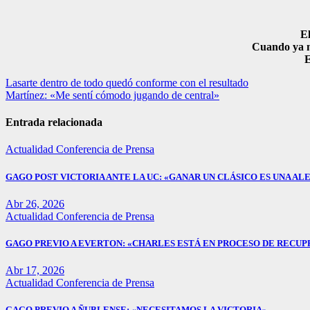
El
Cuando ya n
E
Navegación
Lasarte dentro de todo quedó conforme con el resultado
Martínez: «Me sentí cómodo jugando de central»
de
entradas
Entrada relacionada
Actualidad
Conferencia de Prensa
GAGO POST VICTORIA ANTE LA UC: «GANAR UN CLÁSICO ES UNA ALE
Abr 26, 2026
Actualidad
Conferencia de Prensa
GAGO PREVIO A EVERTON: «CHARLES ESTÁ EN PROCESO DE RECUP
Abr 17, 2026
Actualidad
Conferencia de Prensa
GAGO PREVIO A ÑUBLENSE: «NECESITAMOS LA VICTORIA».