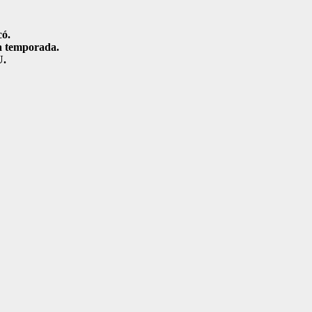
có.
a temporada.
U.