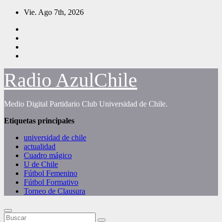
Saltar
Vie. Ago 7th, 2026
al
contenido
Radio AzulChile
Medio Digital Partidario Club Universidad de Chile.
Etiquetas principales
universidad de chile
actualidad
Cuadro mágico
U de Chile
Fútbol Femenino
Fútbol Formativo
Torneo de Clausura