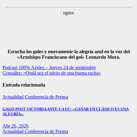
Escucha los goles y nuevamente la alegría azul en la voz del
«Arzobispo Franciscano del gol» Leonardo Mora.
Navegación
Podcast 100% Azules – Jueves 24 de septiembre
González: «Ojalá sea el inicio de una buena racha»
de
entradas
Entrada relacionada
Actualidad
Conferencia de Prensa
GAGO POST VICTORIA ANTE LA UC: «GANAR UN CLÁSICO ES UNA
ALEGRÍA».
Abr 26, 2026
Actualidad
Conferencia de Prensa