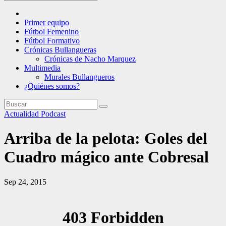
Primer equipo
Fútbol Femenino
Fútbol Formativo
Crónicas Bullangueras
Crónicas de Nacho Marquez
Multimedia
Murales Bullangueros
¿Quiénes somos?
Actualidad
Podcast
Arriba de la pelota: Goles del
Cuadro mágico ante Cobresal
Sep 24, 2015