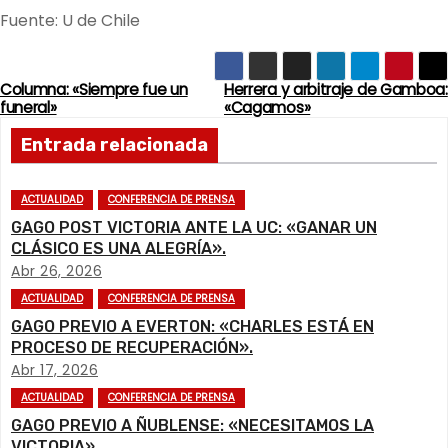
Fuente: U de Chile
Columna: «Siempre fue un
Herrera y arbitraje de Gamboa:
N
funeral»
«Cagamos»
a
Entrada relacionada
v
ACTUALIDAD
CONFERENCIA DE PRENSA
e
GAGO POST VICTORIA ANTE LA UC: «GANAR UN
CLÁSICO ES UNA ALEGRÍA».
g
Abr 26, 2026
ACTUALIDAD
CONFERENCIA DE PRENSA
a
GAGO PREVIO A EVERTON: «CHARLES ESTÁ EN
c
PROCESO DE RECUPERACIÓN».
Abr 17, 2026
i
ACTUALIDAD
CONFERENCIA DE PRENSA
GAGO PREVIO A ÑUBLENSE: «NECESITAMOS LA
ó
VICTORIA».