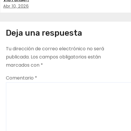
Abr 10, 2026
n
d
e
Deja una respuesta
e
Tu dirección de correo electrónico no será
n
publicada.
Los campos obligatorios están
marcados con
*
t
Comentario
*
r
a
d
a