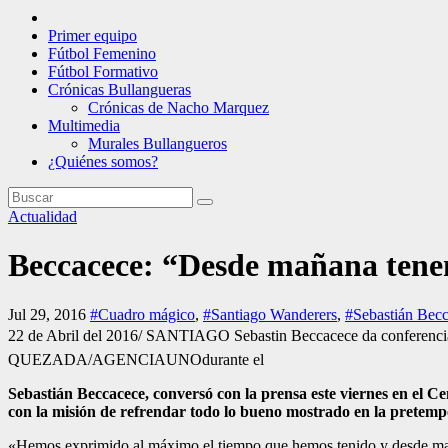
Primer equipo
Fútbol Femenino
Fútbol Formativo
Crónicas Bullangueras
Crónicas de Nacho Marquez
Multimedia
Murales Bullangueros
¿Quiénes somos?
Actualidad
Beccacece: “Desde mañana tene
Jul 29, 2016
#Cuadro mágico
,
#Santiago Wanderers
,
#Sebastián Bec
22 de Abril del 2016/ SANTIAGO Sebastin Beccacece da conferencia 
QUEZADA/AGENCIAUNOdurante el
Sebastián Beccacece, conversó con la prensa este viernes en el C
con la misión de refrendar todo lo bueno mostrado en la pretempo
«Hemos exprimido al máximo el tiempo que hemos tenido y desde maña