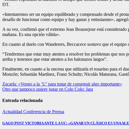
DT.
«Intentaremos ser un equipo equilibrado y compensado desde el prot
desafío de funcionar como equipo y hay ganas y entusiasmo», agregó
A su vez, confirmó que el extremo Jean Beausejour está considerado pa
mañana. Es una opción válida».
En cuanto al duelo con Wanderers, Beccacece sostuvo que el equipo de
“Tendremos que estar muy atentos a resolver los problemas que nos pr
arriba y tenemos que estar atentos a los balonazos largos”.
Finalmente, en cuanto a la oncena que utilizaría el rosarino para el d
Monzón; Sebastián Martínez, Franz Schultz; Nicolás Maturana, Gastó
Navegación
Zacaría: «Vengo a la ‘U’ para tratar de conseguir algo importante»
Otro que tampoco quiere jugar en Colo Colo: Jara
de
entradas
Entrada relacionada
Actualidad
Conferencia de Prensa
GAGO POST VICTORIA ANTE LA UC: «GANAR UN CLÁSICO ES UNA ALE