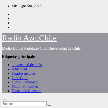
Saltar
Mié. Ago 5th, 2026
al
contenido
Radio AzulChile
Medio Digital Partidario Club Universidad de Chile.
Etiquetas principales
universidad de chile
actualidad
Cuadro mágico
U de Chile
Fútbol Femenino
Fútbol Formativo
Torneo de Clausura