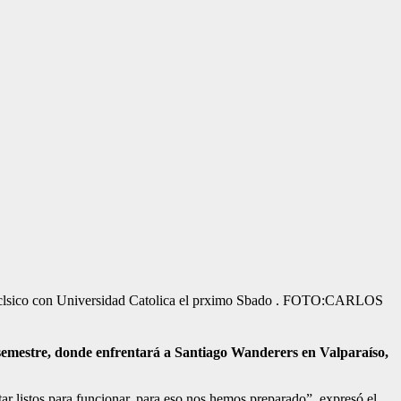
 clsico con Universidad Catolica el prximo Sbado . FOTO:CARLOS
do semestre, donde enfrentará a Santiago Wanderers en Valparaíso,
listos para funcionar, para eso nos hemos preparado”, expresó el